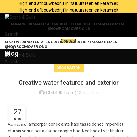
High-end afbouwbedrijf in natuursteen en keramiek
High-end afbouwbedrijf in natuursteen en keramiek
MAATWERK
MATERIALEN
PROJECTEN
PROJECTMANAGEMENT
SHOWROOM
OVER ONS
Search
Contact
MAATWERK
MATERIALEN
PROJECTEN
PROJECTMANAGEMENT
SHOWROOM
OVER ONS
Menu
Blog
Search
DECORATION
Creative water features and exterior
Click400.team@gmail.com
27
AUG
Ac haca ullamcorper donec ante habi tasse donec imperdiet
eturpis varius per a augue magna hac. Nec hac et vestibulum