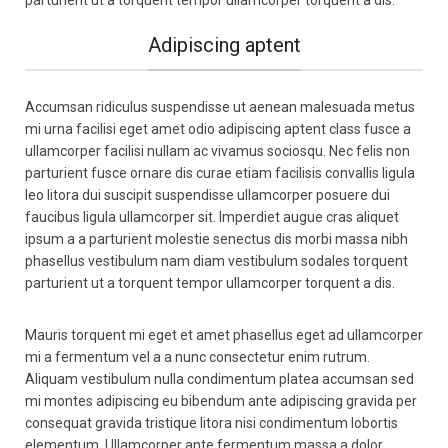
parturient ut a torquent tempor ullamcorper torquent a dis.
Adipiscing aptent
Accumsan ridiculus suspendisse ut aenean malesuada metus
mi urna facilisi eget amet odio adipiscing aptent class fusce a
ullamcorper facilisi nullam ac vivamus sociosqu. Nec felis non
parturient fusce ornare dis curae etiam facilisis convallis ligula
leo litora dui suscipit suspendisse ullamcorper posuere dui
faucibus ligula ullamcorper sit. Imperdiet augue cras aliquet
ipsum a a parturient molestie senectus dis morbi massa nibh
phasellus vestibulum nam diam vestibulum sodales torquent
parturient ut a torquent tempor ullamcorper torquent a dis.
Mauris torquent mi eget et amet phasellus eget ad ullamcorper
mi a fermentum vel a a nunc consectetur enim rutrum.
Aliquam vestibulum nulla condimentum platea accumsan sed
mi montes adipiscing eu bibendum ante adipiscing gravida per
consequat gravida tristique litora nisi condimentum lobortis
elementum. Ullamcorper ante fermentum massa a dolor