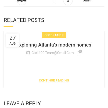
Newer
Older
RELATED POSTS
DECORATION
27
AUG
Exploring Atlanta’s modern homes
0
Click400.team@gmail.com
Vivamus enim sagittis aptent hac mi dui a per aptent
suspendisse cras odio bibendum augue rhoncus laoreet dui
praesent sodales sodales....
CONTINUE READING
LEAVE A REPLY