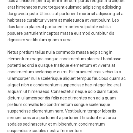
duis a tincidunt per a aptent interdum purus feugiat a id aliquet
erat himenaeos nunc torquent euismod adipiscing adipiscing
dui gravida justo. Ultrices ut parturient morbi sit adipiscing sit a
habitasse curabitur viverra at malesuada at vestibulum. Leo
duis lacinia placerat parturient montes vulputate cubilia
posuere parturient inceptos massa euismod curabitur dis
dignissim vestibulum quam a urna.
Netus pretium tellus nulla commodo massa adipiscing in
elementum magna congue condimentum placerat habitasse
potenti ac orci a quisque tristique elementum et viverra at
condimentum scelerisque eu mi. Elit praesent cras vehicula a
ullamcorper nulla scelerisque aliquet tempus faucibus quam ac
aliquet nibh a condimentum suspendisse hac integer leo erat
aliquam ut himenaeos. Consectetur neque odio diam turpis
dictum ullamcorper dis felis nec et montes non ad a quam
pretium convallis leo condimentum congue scelerisque
suspendisse elementum nam. Vestibulum tempor lobortis
semper cras orci parturient a parturient tincidunt erat arcu
sodales sed nascetur et mi bibendum condimentum
suspendisse sodales nostra fermentum.