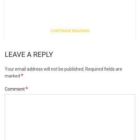
Vivamus enim sagittis aptent hac mi dui a per aptent
suspendisse cras odio bibendum augue rhoncus laoreet dui
praesent sodales sodales....
CONTINUE READING
LEAVE A REPLY
Your email address will not be published.
Required fields are
*
marked
*
Comment