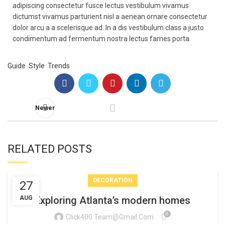
adipiscing consectetur fusce lectus vestibulum vivamus
dictumst vivamus parturient nisl a aenean ornare consectetur
dolor arcu a a scelerisque ad. In a dis vestibulum class a justo
condimentum ad fermentum nostra lectus fames porta.
Tags:
Guide
,
Style
,
Trends
Newer
RELATED POSTS
DECORATION
27
AUG
Exploring Atlanta’s modern homes
0
Click400.team@gmail.com