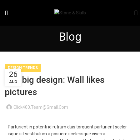
Blog
DESIGN TRENDS
26
The big design: Wall likes
AUG
pictures
Click400.team@gmail.com
Parturient in potenti id rutrum duis torquent parturient sceler
isque sit vestibulum a posuere scelerisque viverra