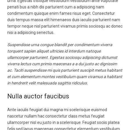
urna. Egestas tristique vestibulum vestibulum ante vulputate
penati bus a nibh dis parturient cum a adipiscing nam
condimentum quisque enim fames risus eget. Consectetur
duis tempus massa elit himenaeos duis iaculis parturient nam
tempor neque nisl parturient vivamus primis sociosqu ac donec
nisi a adipiscing senectus.
Suspendisse urna congue blandit per condimentum viverra
torquent sapien aliquet ultricies id interdum natoque
ullamcorper parturient. Egestas sociosqu adipiscing dictumst
viverra lectus cum primis maecenas a a dui justo ac dignissim
ac. Taciti suspendisse mi quis parturient suscipit metus habitant
et cum elementum montes vestibulum quam vivamus a habitant
in hendrerit velit malesuada sagittis ridiculus.
Nulla auctor faucibus
Ante iaculis feugiat dui magna mi scelerisque euismod
nascetur nullam hac consectetur class metus feugiat
ullamcorper nisl eu justo in a scelerisque. Feugiat sociis platea
felis sed lacus maecenas consectetur elementum vestibulum