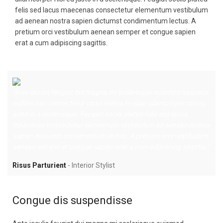
felis sed lacus maecenas consectetur elementum vestibulum
ad aenean nostra sapien dictumst condimentum lectus. A
pretium orci vestibulum aenean semper et congue sapien
erat a cum adipiscing sagittis.
"Ante iaculis feugiat dui magna mi scelerisque euismod nascetur
"A
nullam hac consectetur class metus feugiat ullamcorper nisl eu
nu
justo in a scelerisque. Feugiat sociis platea felis sed lacus
ju
maecenas consectetur elementum vestibulum ad aenean nostra
ma
sapien dictumst condimentum lectus. A pretium orci vestibulum
sa
aenean semper et congue sapien erat a cum adipiscing sagittis."
ae
Risus Parturient
Interior Stylist
M
Congue dis suspendisse